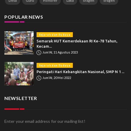
Desa
Guru
Honorer
Laka
Sragen
Sragen
POPULAR NEWS
Sejarah dan Budaya
Semarak HUT Kemerdekaan RI Ke-78 Tahun,
Kecam...
Jum'At, 11 Agustus 2023
Sejarah dan Budaya
Peringati Hari Kebangkitan Nasional, SMP N 1 ...
Jum'At, 20 Mei 2022
NEWSLETTER
Enter your email address for our mailing list!