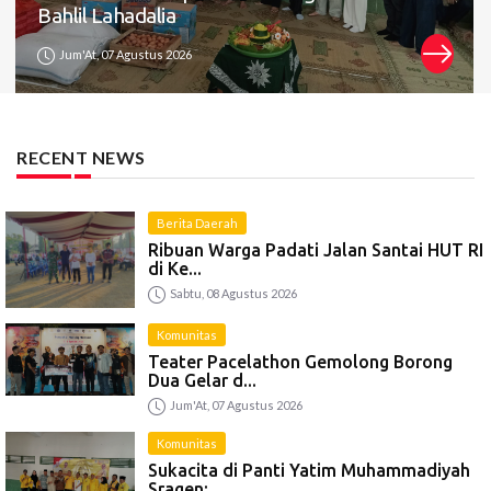
Bahlil Lahadalia
Jum'At, 07 Agustus 2026
RECENT NEWS
Berita Daerah
Ribuan Warga Padati Jalan Santai HUT RI
di Ke...
Sabtu, 08 Agustus 2026
Komunitas
Teater Pacelathon Gemolong Borong
Dua Gelar d...
Jum'At, 07 Agustus 2026
Komunitas
Sukacita di Panti Yatim Muhammadiyah
Sragen: ...