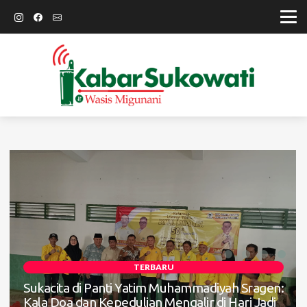
TERBARU
Soroti Jadwal Pengisian BPD, DPRD Sragen
TERBARU
Waspadai Potensi Cacat Hukum dan Sengketa
Sukacita di Panti Yatim Muhammadiyah Sragen:
Kala Doa dan Kepedulian Mengalir di Hari Jadi
Jum'At, 07 Agustus 2026