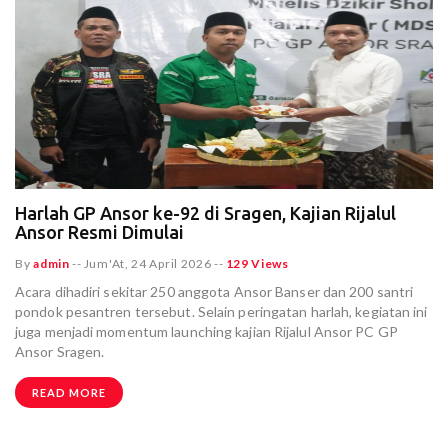
Harlah GP Ansor ke-92 di Sragen, Kajian Rijalul
Ansor Resmi Dimulai
By
admin
--
Jum'At, 24 April 2026
--
129 Views
Acara dihadiri sekitar 250 anggota Ansor Banser dan 200 santri
pondok pesantren tersebut. Selain peringatan harlah, kegiatan ini
juga menjadi momentum launching kajian Rijalul Ansor PC GP
Ansor Sragen.
READ MORE