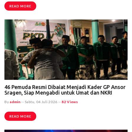
READ MORE
46 Pemuda Resmi Dibaiat Menjadi Kader GP Ansor
Sragen, Siap Mengabdi untuk Umat dan NKRI
By
admin
--
Sabtu, 04 Juli 2026
--
82 Views
READ MORE