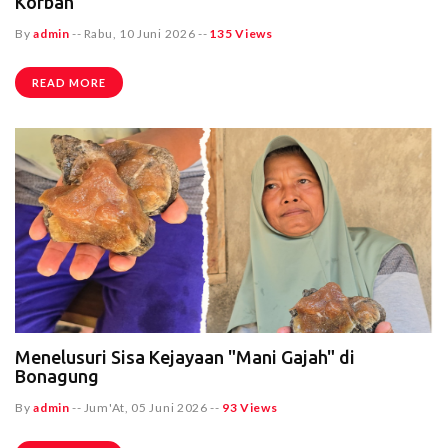
Korban
By
admin
--
Rabu, 10 Juni 2026
--
135 Views
READ MORE
Menelusuri Sisa Kejayaan "Mani Gajah" di
Bonagung
By
admin
--
Jum'At, 05 Juni 2026
--
93 Views