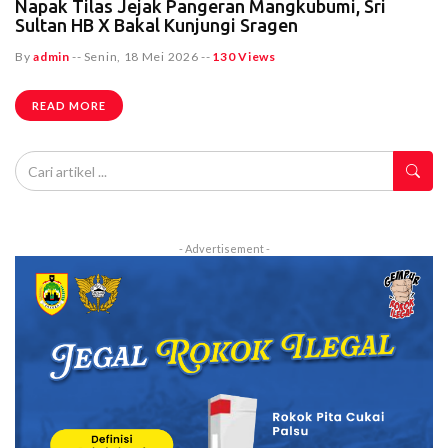
Napak Tilas Jejak Pangeran Mangkubumi, Sri
Sultan HB X Bakal Kunjungi Sragen
By
admin
--
Senin, 18 Mei 2026
--
130 Views
READ MORE
- Advertisement -