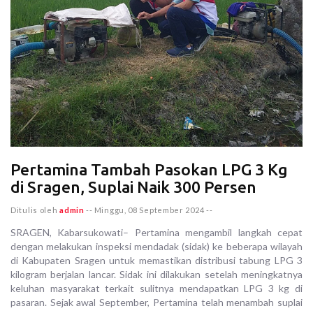
Pertamina Tambah Pasokan LPG 3 Kg
di Sragen, Suplai Naik 300 Persen
Ditulis oleh
admin
--
Minggu, 08 September 2024
--
SRAGEN, Kabarsukowati– Pertamina mengambil langkah cepat
dengan melakukan inspeksi mendadak (sidak) ke beberapa wilayah
di Kabupaten Sragen untuk memastikan distribusi tabung LPG 3
kilogram berjalan lancar. Sidak ini dilakukan setelah meningkatnya
keluhan masyarakat terkait sulitnya mendapatkan LPG 3 kg di
pasaran. Sejak awal September, Pertamina telah menambah suplai