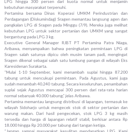
LPG hingga 300 persen dari kuota normal untuk menjamin
kebutuhan masyarakat terpenuhi.
Pertamina bersama Dinas Koperasi UMKM Perindustrian dan
Perdagangan (Diskumindag) Sragen memantau langsung agen dan
pangkalan LPG di Sragen pada Minggu (7/9). Mereka juga melihat
kebutuhan LPG untuk sektor pertanian dan UMKM yang sangat
bergantung pada LPG 3 kg.
Executive General Manager RJBT PT Pertamina Patra Niaga,
Aribawa, menyampaikan bahwa peningkatan permintaan LPG di
Sragen salah satunya dipicu oleh musim tanam padi, mengingat
Sragen dikenal sebagai salah satu lumbung pangan di wilayah Eks
Karesidenan Surakarta.
“Mulai 1-10 September, kami menambah suplai hingga 87.200
tabung untuk mencukupi permintaan. Pada Agustus, kami juga
sudah menambah 40.240 tabung. Secara keseluruhan, penambahan
suplai sejak Agustus mencapai 300 persen dari rata-rata harian
normal sebanyak 40.000 tabung,” jelas Aribawa.
Pertamina memantau langsung distribusi di lapangan, termasuk ke
wilayah Sidoharjo untuk mengecek stok di sektor pertanian dan
warung makan. Dari hasil pengecekan, stok LPG 3 kg masih
tersedia dan harga di lapangan relatif stabil, berkisar antara Rp
18.000 hingga Rp 20.000 per tabung dari tangan ketiga.
“Jangan sampai masyarakat kesulitan mendapatkan LPG. Kami